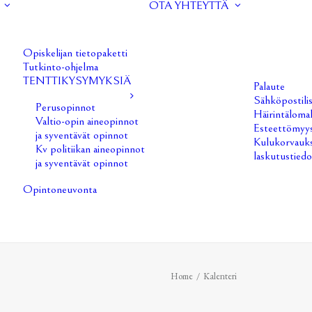
OTA YHTEYTTÄ
Opiskelijan tietopaketti
Tutkinto-ohjelma
TENTTIKYSYMYKSIÄ
Palaute
Sähköpostilis
Perusopinnot
Häirintäloma
Valtio-opin aineopinnot
Esteettömyys
ja syventävät opinnot
Kulukorvauks
Kv politiikan aineopinnot
laskutustiedo
ja syventävät opinnot
Opintoneuvonta
Home
Kalenteri