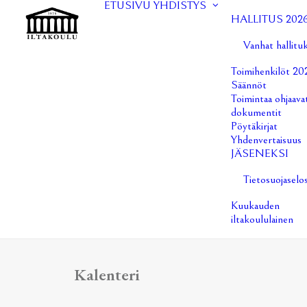
ETUSIVU
YHDISTYS
HALLITUS 202
Vanhat hallitu
Toimihenkilöt 20
Säännöt
Toimintaa ohjaava
dokumentit
Pöytäkirjat
Yhdenvertaisuus
JÄSENEKSI
Tietosuojaselo
Kuukauden
iltakoululainen
Kalenteri