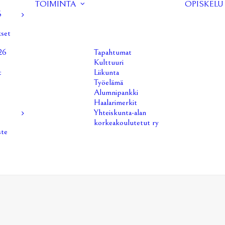
TOIMINTA
OPISKELU
6
kset
26
Tapahtumat
Kulttuuri
t
Liikunta
Työelämä
Alumnipankki
Haalarimerkit
Yhteiskunta-alan
korkeakoulutetut ry
ste