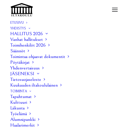
ETUSIVU
YHDISTYS
Tenttikysymyksiä
HALLITUS 2026
Vanhat hallitukset
Home
Opiskelu
Tenttikysymyksiä
Toimihenkilöt 2026
Säännöt
Toimintaa ohjaavat dokumentit
Pöytäkirjat
Yhdenvertaisuus
Iltakoulu on kerännyt jäsenistön avulla näille sivuille
JÄSENEKSI
Tietosuojaseloste
tenttikysymysarkistoa auttamaan opiskelijoita
Kuukauden iltakoululainen
tentteihin valmistautumisessa. Tenttikysymyksien
TOIMINTA
Tapahtumat
kerääminen lopetettiin Iltakoulun 2026 hallituksen
Kulttuuri
päätöksellä keväällä 2026, mutta aiemmin kirjatut
Liikunta
Työelämä
tenttikysymykset ovat edelleen näkyvillä.
Alumnipankki
Haalarimerkit
Perusopintojen tenttikysymykset