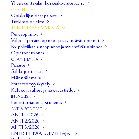
Yhteiskunta-alan korkeakoulutetut ry
Valtio-opin tenttikysymykset
OPISKELU
Opiskelijan tietopaketti
Kv-politiikan tenttikysymykset
Tutkinto-ohjelma
TENTTIKYSYMYKSIÄ
Perusopinnot
Valtio-opin aineopinnot ja syventävät opinnot
Kv politiikan aineopinnot ja syventävät opinnot
Opintoneuvonta
OTA YHTEYTTÄ
Palaute
Sähköpostilistat
Häirintälomake
Esteettömyyskysely
Kulukorvaukset ja laskutustiedot
IN ENGLISH
For international students
ANTI & PODCAST
ANTI 1/2026
Iltakoulu ry
ANTI 2/2026
ANTI 3/2026
ENTISET PÄÄTOIMITTAJAT
Kalevantie 4 / Päätalo A027a