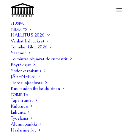
ETUSIVU
YHDISTYS
Sähköpostilistat
HALLITUS 2026
Vanhat hallitukset
Home
Ota yhteyttä
Sähköpostilistat
Toimihenkilöt 2026
Säännöt
Toimintaa ohjaavat dokumentit
Pöytäkirjat
Yhdenvertaisuus
lltakoulu ry ylläpitää tällä hetkellä kahta eri
JÄSENEKSI
Tietosuojaseloste
postituslistaa:
Kuukauden iltakoululainen
TOIMINTA
ILTAKOULU[at]lists.tuni.fi
Tapahtumat
Kulttuuri
POLITOLOGIT[at]lists.tuni.fi
Liikunta
Työelämä
Huom!
Mikäli sinulla on välitettävää infoa Iltakoulun
Alumnipankki
jäsenille, olethan yhteydessä ensisijaisesti
Haalarimerkit