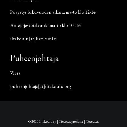
Päivystys lukuvuoden aikana ma-to klo 12-14
Ainejärjestötila auki ma-to klo 10–16
iltakoulu[at]lists.tuni.fi
Puheenjohtaja
Veera
puheenjohtaja[at]iltakoulu.org
© 2019 Iltakoulu ry |
Tietosuojaseloste
|
Toteutus