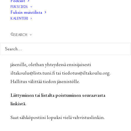
Podcast
FUKSI 2026
olennaisen infon liittyen Iltakoulun tapahtumiin ja
Fuksin muistilista
opiskeluun politiikan tutkimuksen oppiaineessa ja
KALENTERI
Tampereen yliopistossa. Listalle voi liittyä kuka tahansa
Iltakoulun toiminnasta kiinnostunut henkilö. Listalle
SEARCH
EI voi lähettää viestejä ellei ole listan jäsen!
Huom! Mikäli sinulla on välitettävää infoa Iltakoulun
jäsenille, olethan yhteydessä ensisijaisesti
iltakoulu@lists.tuni.fi tai tiedotus@iltakoulu.org.
Hallitus välittää tiedon jäsenistölle.
Liittyminen tai listalta poistuminen seuraavasta
linkistä.
Saat sähköpostiisi lopuksi vielä vahvistuslinkin.