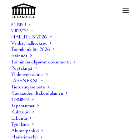
ETUSIVU
YHDISTYS
HALLITUS 2026
Vanhat hallitukset
Anti 4/2023
Toimihenkilöt 2026
Säännöt
Toimintaa ohjaavat dokumentit
11 LOKAKUUN, 2023
|
IN
UNCATEGORIZED
|
BY
HENRIETTA MIKKOLA
Pöytäkirjat
Yhdenvertaisuus
JÄSENEKSI
Tietosuojaseloste
Kuukauden iltakoululainen
TOIMINTA
Tapahtumat
Kulttuuri
Liikunta
Työelämä
Alumnipankki
Haalarimerkit