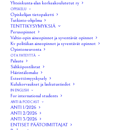
Yhteiskunta-alan korkeakoulutetut ry
OPISKELU
Opiskelijan tietopaketti
Tutkinto-ohjelma
TENTTIKYSYMYKSIÄ
Perusopinnot
Valtio-opin aineopinnot ja syventävät opinnot
Kv politiikan aineopinnot ja syventävät opinnot
Opintoneuvonta
OTA YHTEYTTÄ
Palaute
Sähköpostilistat
Häirintälomake
Esteettömyyskysely
Kulukorvaukset ja laskutustiedot
1/32
IN ENGLISH
For international students
ANTI & PODCAST
ANTI 1/2026
ANTI 2/2026
ANTI 3/2026
ENTISET PÄÄTOIMITTAJAT