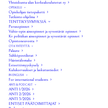
Yhteiskunta-alan korkeakoulutetut ry
OPISKELU
Opiskelijan tietopaketti
Tutkinto-ohjelma
TENTTIKYSYMYKSIÄ
Perusopinnot
Valtio-opin aineopinnot ja syventävät opinnot
Kv politiikan aineopinnot ja syventävät opinnot
Opintoneuvonta
OTA YHTEYTTÄ
Palaute
Sähköpostilistat
Häirintälomake
Esteettömyyskysely
Kulukorvaukset ja laskutustiedot
1/32
IN ENGLISH
For international students
ANTI & PODCAST
ANTI 1/2026
ANTI 2/2026
ANTI 3/2026
ENTISET PÄÄTOIMITTAJAT