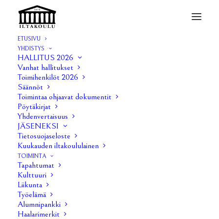
ETUSIVU
YHDISTYS
HALLITUS 2026
Vanhat hallitukset
Anti 2/2023
Toimihenkilöt 2026
Säännöt
Toimintaa ohjaavat dokumentit
30 MARRASKUUN, 2023
|
IN
ANTI
|
BY
HENRIETTA MIKKOLA
Pöytäkirjat
Yhdenvertaisuus
JÄSENEKSI
Tietosuojaseloste
Kuukauden iltakoululainen
TOIMINTA
Tapahtumat
Kulttuuri
Liikunta
Työelämä
Alumnipankki
Haalarimerkit