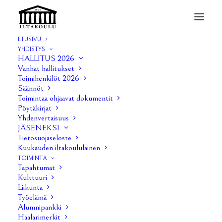
ETUSIVU
YHDISTYS
HALLITUS 2026
Vanhat hallitukset
Pöytäkirjat 2014
Toimihenkilöt 2026
Säännöt
Toimintaa ohjaavat dokumentit
1 TAMMIKUUN, 2014
|
IN
PÖYTÄKIRJAT
|
BY
JUHO
Pöytäkirjat
Yhdenvertaisuus
Hallituksen kokous 01/14
JÄSENEKSI
Tietosuojaseloste
Hallituksen kokous 02/14
Kuukauden iltakoululainen
TOIMINTA
Tapahtumat
Hallituksen kokous 03/14
Kulttuuri
Liikunta
Hallituksen kokous 04/14
Työelämä
Alumnipankki
Hallituksen kokous 05/14
Haalarimerkit