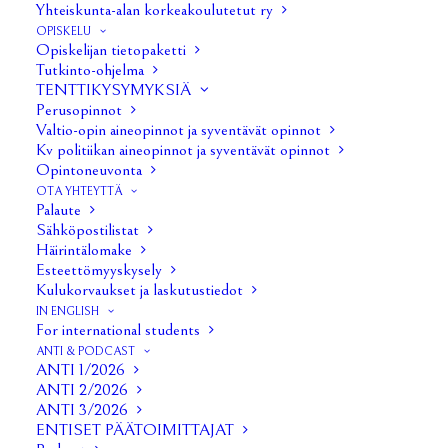
Yhteiskunta-alan korkeakoulutetut ry
Kevätkokous
OPISKELU
Opiskelijan tietopaketti
Tutkinto-ohjelma
Hallituksen kokous 06/14
TENTTIKYSYMYKSIÄ
Perusopinnot
Hallituksen kokous 07/14
Valtio-opin aineopinnot ja syventävät opinnot
Kv politiikan aineopinnot ja syventävät opinnot
Opintoneuvonta
Hallituksen kokous 08/14
OTA YHTEYTTÄ
Palaute
Hallituksen kokous 09/14
Sähköpostilistat
Häirintälomake
Hallituksen kokous 10/14
Esteettömyyskysely
Kulukorvaukset ja laskutustiedot
Hallituksen kokous 11/14
IN ENGLISH
For international students
ANTI & PODCAST
Hallituksen kokous 12/14
ANTI 1/2026
ANTI 2/2026
Hallituksen kokous 13/14
ANTI 3/2026
ENTISET PÄÄTOIMITTAJAT