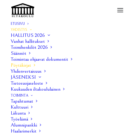
ETUSIVU
YHDISTYS
Pöytäkirjat
HALLITUS 2026
Vanhat hallitukset
Home
Iltakoulu ry
Pöytäkirjat
Toimihenkilöt 2026
Säännöt
Toimintaa ohjaavat dokumentit
Pöytäkirjat
Yhdenvertaisuus
JÄSENEKSI
Tietosuojaseloste
Pöytäkirjat 2026
Kuukauden iltakoululainen
Hallituksen kokous 1/2026
TOIMINTA
Tapahtumat
Kulttuuri
Hallituksen kokous 2/2026
Liikunta
Työelämä
Hallituksen kokous 3/2026
Alumnipankki
Liite 1:
Haalarisponssien hinnastot
Haalarimerkit