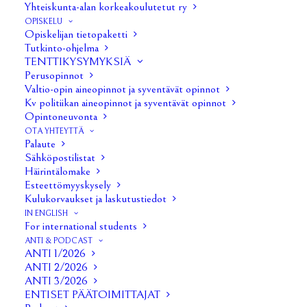
Yhteiskunta-alan korkeakoulutetut ry
Liite 2: TA sponssipaikkojen hinnasto
OPISKELU
Opiskelijan tietopaketti
Hallituksen kokous 4/2026
Tutkinto-ohjelma
TENTTIKYSYMYKSIÄ
Hallituksen kokous 5/2026
Perusopinnot
Valtio-opin aineopinnot ja syventävät opinnot
Kevätkokous 2026
Liite 1
Liite 2
Liite 3
Liite 4
Liite 5
Kv politiikan aineopinnot ja syventävät opinnot
Liite 6
Liite 7
Liite 8
Liite a (valtakirja)
Opintoneuvonta
OTA YHTEYTTÄ
Hallituksen kokous 6/2026
Liite 1: haalarisponssien
Palaute
Sähköpostilistat
uudet paikat ja hinnastot
Häirintälomake
Esteettömyyskysely
Hallituksen kokous 7/2026
Kulukorvaukset ja laskutustiedot
Hallituksen kokous 8/2026
IN ENGLISH
For international students
Hallituksen kokous 9/2026
ANTI & PODCAST
ANTI 1/2026
ANTI 2/2026
ANTI 3/2026
ENTISET PÄÄTOIMITTAJAT