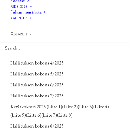
Pöytäkirjat 2025
Podcast
FUKSI 2026
Hallituksen kokous 1/2025
Fuksin muistilista
KALENTERI
Hallituksen kokous 2/2025
Ylimääräinen yhdistyksen kokous
(Liite1)
(Liite2)
SEARCH
(Liite3)
Hallituksen kokous 3/2025
Hallituksen kokous 4/2025
Hallituksen kokous 5/2025
Hallituksen kokous 6/2025
Hallituksen kokous 7/2025
Kevätkokous 2025
(Liite 1)
(Liite 2)
(Liite 3)
(Liite 4)
(Liite 5)
(Liite 6)
(Liite 7)
(Liite 8)
Hallituksen kokous 8/2025