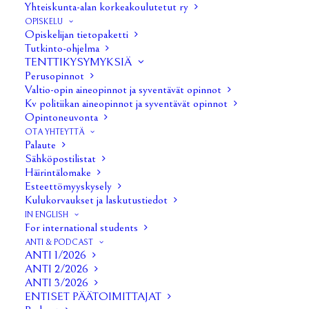
Yhteiskunta-alan korkeakoulutetut ry
OPISKELU
Opiskelijan tietopaketti
Tutkinto-ohjelma
TENTTIKYSYMYKSIÄ
Perusopinnot
Valtio-opin aineopinnot ja syventävät opinnot
Kv politiikan aineopinnot ja syventävät opinnot
Opintoneuvonta
OTA YHTEYTTÄ
Pöytäkirjat 2019
Palaute
Sähköpostilistat
Häirintälomake
Hallituksen kokous 1/2019
Esteettömyyskysely
Kulukorvaukset ja laskutustiedot
Hallituksen kokous 2/2019
IN ENGLISH
For international students
ANTI & PODCAST
Hallituksen kokous 3/2019
ANTI 1/2026
ANTI 2/2026
Hallituksen kokous 4/2019
ANTI 3/2026
ENTISET PÄÄTOIMITTAJAT