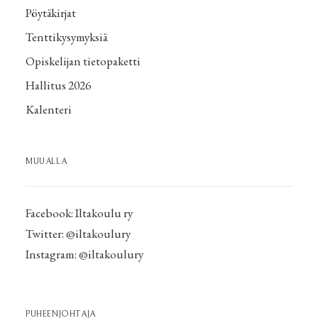
Pöytäkirjat
Tenttikysymyksiä
Opiskelijan tietopaketti
Hallitus 2026
Kalenteri
MUUALLA
Facebook:
Iltakoulu ry
Twitter:
@iltakoulury
Instagram:
@iltakoulury
PUHEENJOHTAJA