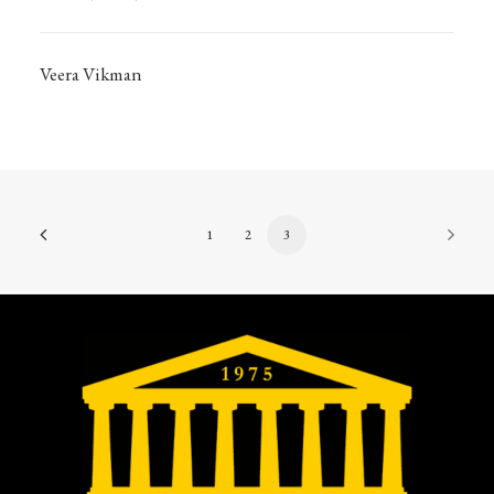
Veera Vikman
1
2
3