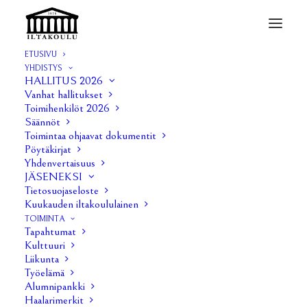
ETUSIVU
YHDISTYS
HALLITUS 2026
Vanhat hallitukset
Toimihenkilöt 2026
Säännöt
Toimintaa ohjaavat dokumentit
Pöytäkirjat
Yhdenvertaisuus
JÄSENEKSI
Tietosuojaseloste
Juulia Hietala
Kuukauden iltakoululainen
TOIMINTA
Tapahtumat
Kulttuuri
Liikunta
Työelämä
Alumnipankki
Haalarimerkit