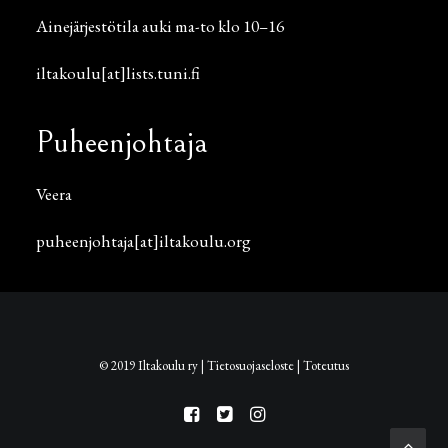
Ainejärjestötila auki ma-to klo 10–16
iltakoulu[at]lists.tuni.fi
Puheenjohtaja
Veera
puheenjohtaja[at]iltakoulu.org
© 2019 Iltakoulu ry |
Tietosuojaseloste
|
Toteutus