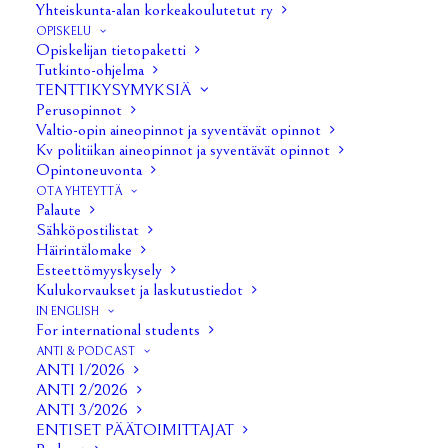
Yhteiskunta-alan korkeakoulutetut ry
Hallituksen kokous 6/2019
OPISKELU
Opiskelijan tietopaketti
Tutkinto-ohjelma
Hallituksen kokous 7/2019
TENTTIKYSYMYKSIÄ
Perusopinnot
Kevätkokous 2019
(Liite 1)
(Liite 2)
(Liite 3)
(Liite 4)
Valtio-opin aineopinnot ja syventävät opinnot
Kv politiikan aineopinnot ja syventävät opinnot
(Liite 5)
(Liite 6)
Opintoneuvonta
OTA YHTEYTTÄ
Hallituksen kokous 8/2019
Palaute
Sähköpostilistat
Hallituksen kokous 9/2019
Häirintälomake
Esteettömyyskysely
Kulukorvaukset ja laskutustiedot
Hallituksen kokous 10/2019
IN ENGLISH
For international students
Hallituksen kokous 11/2019
ANTI & PODCAST
ANTI 1/2026
Hallituksen kokous 12/2019
ANTI 2/2026
ANTI 3/2026
ENTISET PÄÄTOIMITTAJAT
Hallituksen kokous 13/2019