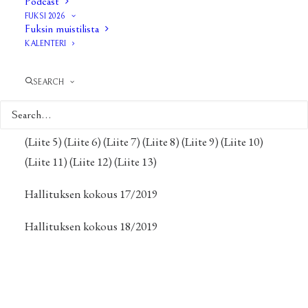
Podcast
FUKSI 2026
Hallituksen kokous 14/2019
Fuksin muistilista
KALENTERI
Hallituksen kokous 15/2019
SEARCH
Hallituksen kokous 16/2019
Syyskokous 2019
(Liite 1)
(Liite 2)
(Liite 3)
(Liite 4)
(Liite 5)
(Liite 6)
(Liite 7)
(Liite 8)
(Liite 9)
(Liite 10)
(Liite 11)
(Liite 12)
(Liite 13)
Hallituksen kokous 17/2019
Hallituksen kokous 18/2019