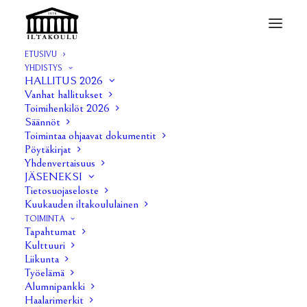
ETUSIVU
YHDISTYS
HALLITUS 2026
Vanhat hallitukset
Pöytäkirjat 2019
Toimihenkilöt 2026
Säännöt
Toimintaa ohjaavat dokumentit
17 JOULUKUUN, 2018
|
IN
PÖYTÄKIRJAT
|
BY
JUULIA HIETALA
Pöytäkirjat
Yhdenvertaisuus
Hallituksen kokous 1/2019
JÄSENEKSI
Tietosuojaseloste
Hallituksen kokous 2/2019
Kuukauden iltakoululainen
TOIMINTA
Tapahtumat
Hallituksen kokous 3/2019
Kulttuuri
Liikunta
Hallituksen kokous 4/2019
Työelämä
Alumnipankki
Hallituksen kokous 5/2019
Haalarimerkit