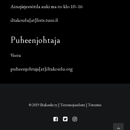
Ainejärjestötila auki ma-to klo 10–16
iltakoulu[at]lists.tuni.fi
Puheenjohtaja
Veera
puheenjohtaja[at]iltakoulu.org
© 2019 Iltakoulu ry |
Tietosuojaseloste
|
Toteutus