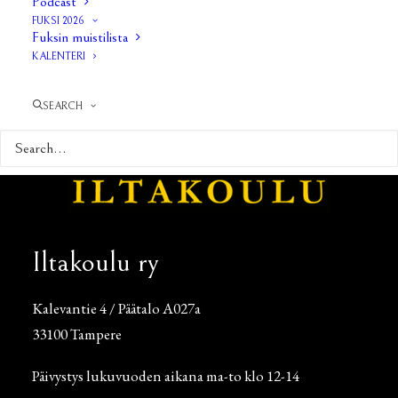
Podcast
FUKSI 2026
Fuksin muistilista
KALENTERI
SEARCH
Iltakoulu ry
Kalevantie 4 / Päätalo A027a
33100 Tampere
Päivystys lukuvuoden aikana ma-to klo 12-14