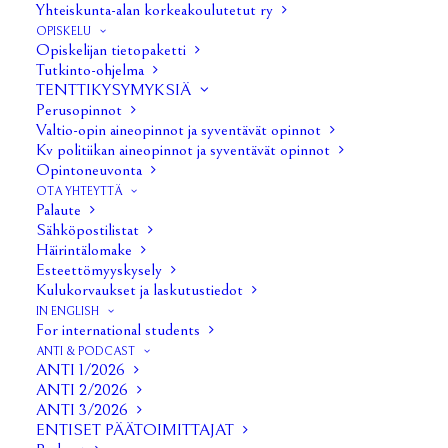
Yhteiskunta-alan korkeakoulutetut ry
Hallituksen kokous 4/2026
OPISKELU
Opiskelijan tietopaketti
Tutkinto-ohjelma
Hallituksen kokous 5/2026
TENTTIKYSYMYKSIÄ
Perusopinnot
Kevätkokous 2026
Liite 1
Liite 2
Liite 3
Liite 4
Liite 5
Valtio-opin aineopinnot ja syventävät opinnot
Kv politiikan aineopinnot ja syventävät opinnot
Liite 6
Liite 7
Liite 8
Liite a (valtakirja)
Opintoneuvonta
OTA YHTEYTTÄ
Hallituksen kokous 6/2026
Liite 1: haalarisponssien
Palaute
Sähköpostilistat
uudet paikat ja hinnastot
Häirintälomake
Esteettömyyskysely
Hallituksen kokous 7/2026
Kulukorvaukset ja laskutustiedot
IN ENGLISH
Hallituksen kokous 8/2026
For international students
ANTI & PODCAST
ANTI 1/2026
Hallituksen kokous 9/2026
ANTI 2/2026
ANTI 3/2026
ENTISET PÄÄTOIMITTAJAT