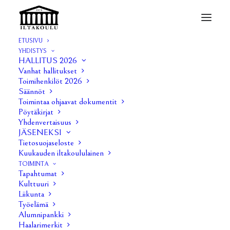
ETUSIVU
YHDISTYS
HALLITUS 2026
Vanhat hallitukset
Pöytäkirjat 2026
Toimihenkilöt 2026
Säännöt
Toimintaa ohjaavat dokumentit
12 TAMMIKUUN, 2026
|
IN
PÖYTÄKIRJAT
|
BY
KIIA KESKITALO
Pöytäkirjat
Yhdenvertaisuus
Hallituksen kokous 1/2026
JÄSENEKSI
Tietosuojaseloste
Hallituksen kokous 2/2026
Kuukauden iltakoululainen
TOIMINTA
Tapahtumat
Hallituksen kokous 3/2026
Kulttuuri
Liikunta
Liite 1:
Haalarisponssien hinnastot
Työelämä
Alumnipankki
Liite 2: TA sponssipaikkojen hinnasto
Haalarimerkit