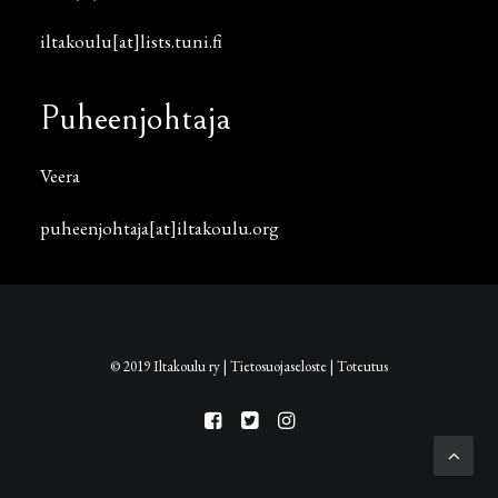
iltakoulu[at]lists.tuni.fi
Puheenjohtaja
Veera
puheenjohtaja[at]iltakoulu.org
© 2019 Iltakoulu ry |
Tietosuojaseloste
|
Toteutus