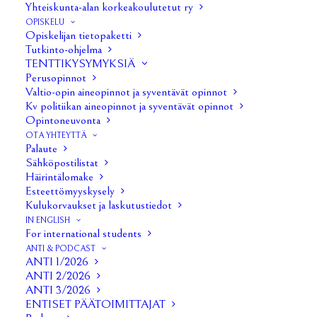
Yhteiskunta-alan korkeakoulutetut ry
OPISKELU
Opiskelijan tietopaketti
Tutkinto-ohjelma
TENTTIKYSYMYKSIÄ
Perusopinnot
Valtio-opin aineopinnot ja syventävät opinnot
Kv politiikan aineopinnot ja syventävät opinnot
Opintoneuvonta
OTA YHTEYTTÄ
Palaute
Sähköpostilistat
Häirintälomake
1/38
Esteettömyyskysely
Kulukorvaukset ja laskutustiedot
IN ENGLISH
For international students
ANTI & PODCAST
ANTI 1/2026
ANTI 2/2026
ANTI 3/2026
ENTISET PÄÄTOIMITTAJAT