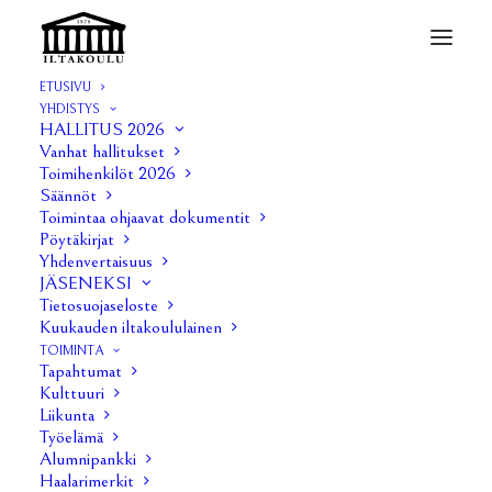
ETUSIVU
YHDISTYS
ANTI 3/2021
HALLITUS 2026
Vanhat hallitukset
Home
ANTI 3/2021
ANTI 3/2021
Toimihenkilöt 2026
Säännöt
Toimintaa ohjaavat dokumentit
Pöytäkirjat
Yhdenvertaisuus
JÄSENEKSI
Tietosuojaseloste
Kuukauden iltakoululainen
TOIMINTA
Tapahtumat
Kulttuuri
Liikunta
Työelämä
Alumnipankki
Haalarimerkit