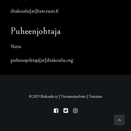
iltakoulu[at]lists.tuni.fi
Puheenjohtaja
Veera
puheenjohtaja[at]iltakoulu.org
© 2019 Iltakoulu ry |
Tietosuojaseloste
|
Toteutus