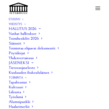
ETUSIVU
YHDISTYS
ANTI 3/2019
HALLITUS 2026
Vanhat hallitukset
Home
ANTI 3/2019
ANTI 3/2019
Toimihenkilöt 2026
Säännöt
Toimintaa ohjaavat dokumentit
Pöytäkirjat
Yhdenvertaisuus
JÄSENEKSI
Tietosuojaseloste
Kuukauden iltakoululainen
TOIMINTA
Tapahtumat
Kulttuuri
Liikunta
Työelämä
Alumnipankki
Haalarimerkit