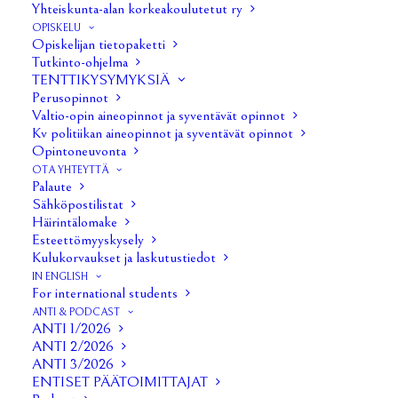
Yhteiskunta-alan korkeakoulutetut ry
OPISKELU
Opiskelijan tietopaketti
Tutkinto-ohjelma
TENTTIKYSYMYKSIÄ
Perusopinnot
Valtio-opin aineopinnot ja syventävät opinnot
Kv politiikan aineopinnot ja syventävät opinnot
Opintoneuvonta
OTA YHTEYTTÄ
Palaute
Sähköpostilistat
Häirintälomake
1/40
Esteettömyyskysely
Kulukorvaukset ja laskutustiedot
IN ENGLISH
For international students
ANTI & PODCAST
ANTI 1/2026
ANTI 2/2026
ANTI 3/2026
ENTISET PÄÄTOIMITTAJAT