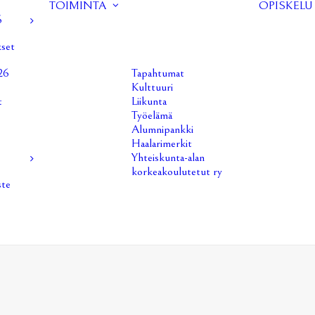
TOIMINTA
OPISKELU
6
kset
26
Tapahtumat
Kulttuuri
t
Liikunta
Työelämä
Alumnipankki
Haalarimerkit
Yhteiskunta-alan
korkeakoulutetut ry
ste