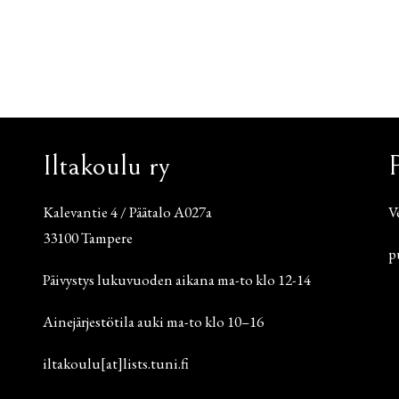
Iltakoulu ry
Kalevantie 4 / Päätalo A027a
V
33100 Tampere
p
Päivystys lukuvuoden aikana ma-to klo 12-14
Ainejärjestötila auki ma-to klo 10–16
iltakoulu[at]lists.tuni.fi