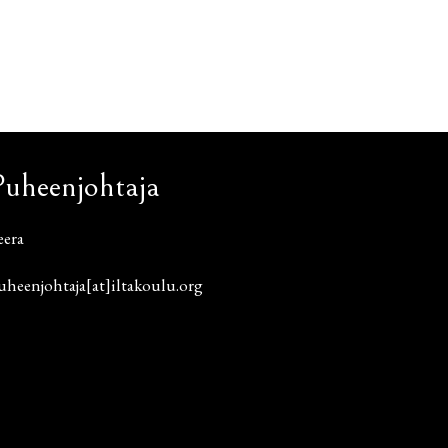
Puheenjohtaja
eera
uheenjohtaja[at]iltakoulu.org