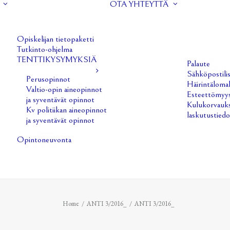
OTA YHTEYTTÄ
Opiskelijan tietopaketti
Tutkinto-ohjelma
TENTTIKYSYMYKSIÄ
Palaute
Sähköpostilis
Perusopinnot
Häirintäloma
Valtio-opin aineopinnot
Esteettömyys
ja syventävät opinnot
Kulukorvauks
Kv politiikan aineopinnot
laskutustiedo
ja syventävät opinnot
Opintoneuvonta
Home
ANTI 3/2016_
ANTI 3/2016_