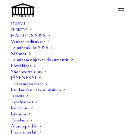
ETUSIVU
YHDISTYS
ANTI 3/2014
HALLITUS 2026
Vanhat hallitukset
Home
ANTI 3/2014
ANTI 3/2014
Toimihenkilöt 2026
Säännöt
Toimintaa ohjaavat dokumentit
Pöytäkirjat
Yhdenvertaisuus
JÄSENEKSI
Tietosuojaseloste
Kuukauden iltakoululainen
TOIMINTA
Tapahtumat
Kulttuuri
Liikunta
Työelämä
Alumnipankki
Haalarimerkit