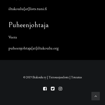
iltakoulu[at]lists.tuni.fi
Puheenjohtaja
Veera
puheenjohtaja[at]iltakoulu.org
© 2019 Iltakoulu ry |
Tietosuojaseloste
|
Toteutus