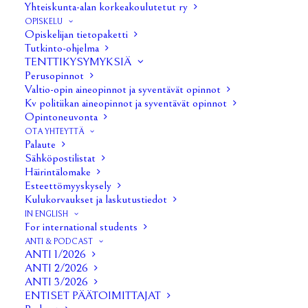
Yhteiskunta-alan korkeakoulutetut ry
OPISKELU
Opiskelijan tietopaketti
Tutkinto-ohjelma
TENTTIKYSYMYKSIÄ
Perusopinnot
Valtio-opin aineopinnot ja syventävät opinnot
Kv politiikan aineopinnot ja syventävät opinnot
Opintoneuvonta
OTA YHTEYTTÄ
Palaute
Sähköpostilistat
Häirintälomake
1/22
Esteettömyyskysely
Kulukorvaukset ja laskutustiedot
IN ENGLISH
For international students
ANTI & PODCAST
ANTI 1/2026
ANTI 2/2026
ANTI 3/2026
ENTISET PÄÄTOIMITTAJAT