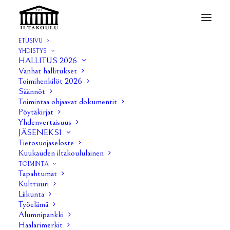
ETUSIVU
YHDISTYS
ANTI 4/2012
HALLITUS 2026
Vanhat hallitukset
Home
ANTI 4/2012
ANTI 4/2012
Toimihenkilöt 2026
Säännöt
Toimintaa ohjaavat dokumentit
Pöytäkirjat
Yhdenvertaisuus
JÄSENEKSI
Tietosuojaseloste
Kuukauden iltakoululainen
TOIMINTA
Tapahtumat
Kulttuuri
Liikunta
Työelämä
Alumnipankki
Haalarimerkit