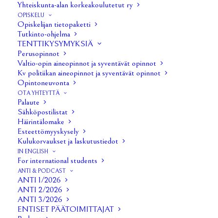
Yhteiskunta-alan korkeakoulutetut ry
OPISKELU
Opiskelijan tietopaketti
Tutkinto-ohjelma
TENTTIKYSYMYKSIÄ
Perusopinnot
Valtio-opin aineopinnot ja syventävät opinnot
Kv politiikan aineopinnot ja syventävät opinnot
Opintoneuvonta
OTA YHTEYTTÄ
Palaute
1/30
Sähköpostilistat
Häirintälomake
Esteettömyyskysely
Kulukorvaukset ja laskutustiedot
IN ENGLISH
For international students
ANTI & PODCAST
ANTI 1/2026
ANTI 2/2026
ANTI 3/2026
ENTISET PÄÄTOIMITTAJAT