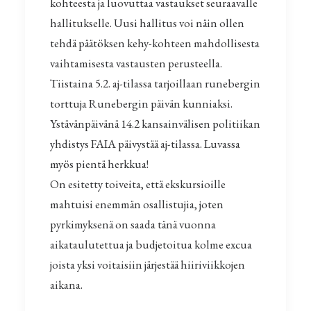
kohteesta ja luovuttaa vastaukset seuraavalle
hallitukselle. Uusi hallitus voi näin ollen
tehdä päätöksen kehy-kohteen mahdollisesta
vaihtamisesta vastausten perusteella.
Tiistaina 5.2. aj-tilassa tarjoillaan runebergin
torttuja Runebergin päivän kunniaksi.
Ystävänpäivänä 14.2 kansainvälisen politiikan
yhdistys FAIA päivystää aj-tilassa. Luvassa
myös pientä herkkua!
On esitetty toiveita, että ekskursioille
mahtuisi enemmän osallistujia, joten
pyrkimyksenä on saada tänä vuonna
aikataulutettua ja budjetoitua kolme excua
joista yksi voitaisiin järjestää hiiriviikkojen
aikana.