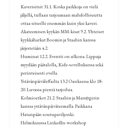
Kaverisitsit 31.1. Koska paikkoja on vielä
jäljellä, tullaan tarjoamaan mahdollisuutta
ottaa sitseille enemmän kuin yksi kaveri.
Akateemisen kyykän MM-kisat 9.2. Yhteiset
kyykkäharkat Boomin ja Staabin kanssa
järjestetään 4.2.
Huminat 12.2. Eventti on ulkona. Lippuja
myydään päätalolla, Kide-sovelluksessa sekä
perinteisesti ovella.
Ystävänpäiväleffailta 13.2 Oasiksessa klo 18-
20. Luvassa pientä tarjoilua.
Kolmioetkot 21.2. Staabin ja Man@gerin
kanssa ystävänpäiväteemalla. Paikkana
Hatanpään soutupaviljonki.
Helmikuussa LinkedIn-workshop