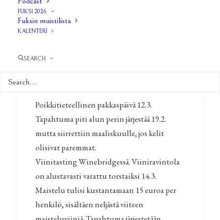
Podcast
Kansainväliset sitsit 28.2. paikkana Klubi57.
FUKSI 2026
Liput on nyt loppuunmyyty!
Fuksin muistilista
KALENTERI
Viiniä Sohvalla Hiski Haukkalan kanssa to
7.3. Aiheena toimivat kansainvälisen
SEARCH
politiikan teemat ja tapahtuma järjestetään
perinteisesti H-kadun kommuunissa. Paikat
ovat täyttyneet.
Poikkitieteellinen pakkaspäivä 12.3.
Tapahtuma piti alun perin järjestää 19.2.
mutta siirrettiin maaliskuulle, jos kelit
olisivat paremmat.
Viinitasting Winebridgessä. Viiniravintola
on alustavasti varattu torstaiksi 14.3.
Maistelu tulisi kustantamaan 15 euroa per
henkilö, sisältäen neljästä viiteen
maisteluviiniä. Tapahtuma järjestetään,