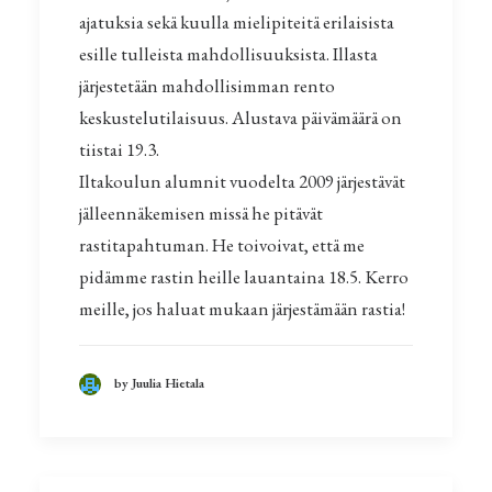
ajatuksia sekä kuulla mielipiteitä erilaisista
esille tulleista mahdollisuuksista. Illasta
järjestetään mahdollisimman rento
keskustelutilaisuus. Alustava päivämäärä on
tiistai 19.3.
Iltakoulun alumnit vuodelta 2009 järjestävät
jälleennäkemisen missä he pitävät
rastitapahtuman. He toivoivat, että me
pidämme rastin heille lauantaina 18.5. Kerro
meille, jos haluat mukaan järjestämään rastia!
by Juulia Hietala