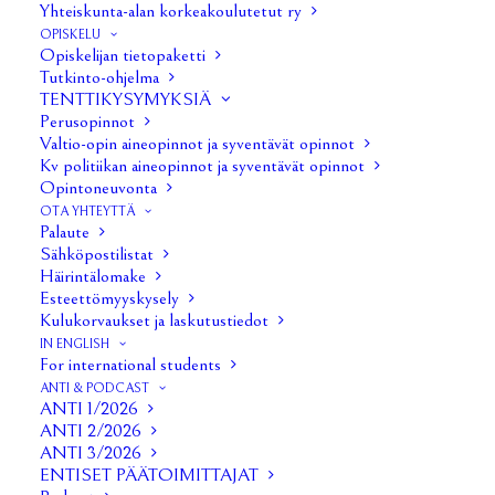
Yhteiskunta-alan korkeakoulutetut ry
Iltakoululaisia tapahtumassa oli mukana
OPISKELU
noin 20-30 henkilöä. Iltakoulu sijoittui
Opiskelijan tietopaketti
Tutkinto-ohjelma
sijalle 478, joukkueita oli yhteensä 510.
TENTTIKYSYMYKSIÄ
Tapahtuma oli onnistunut, tosin
Perusopinnot
Valtio-opin aineopinnot ja syventävät opinnot
jatkopaikka aiheutti hieman haastetta.
Kv politiikan aineopinnot ja syventävät opinnot
Huminat 12.2. Tapahtuma järjestettiin
Opintoneuvonta
perinteisesti Klubilla. Osallistujia oli
OTA YHTEYTTÄ
Palaute
runsaasti, ja iltakoululaisia noin 20-30
Sähköpostilistat
henkilöä.
Häirintälomake
Esteettömyyskysely
Leffailta 13.2. Tapahtuma keräsi noin 15
Kulukorvaukset ja laskutustiedot
henkilöä ja mukana oli myös vaihtareita.
IN ENGLISH
For international students
Kaikki sujui hyvin, mutta seuraavalla kerralla
ANTI & PODCAST
järjestetään leffaäänestys hieman selkeämmin.
ANTI 1/2026
ANTI 2/2026
ANTI 3/2026
Tulevat tapahtumat:
ENTISET PÄÄTOIMITTAJAT