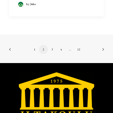
by Juho
1
2
3
4
…
12