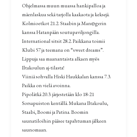
Ohjelmassa muun muassa hankipalloa ja
mäenlaskua sekä tarjolla kaakaota ja keksejä.
Kolmioetkot 21.2. Staabin ja Man@gerin
kanssa Hatanpään soutupaviljongilla.
International sitsit 28.2. Paikkana toimii
Klubi 57 ja teemana on “sweet dreams”.
Lippuja saa maanantaista alkaen myös
Iltakoulun aj-tilasta!
Viiniä sohvalla Hiski Haukkalan kanssa 7.3.
Paikka on vielä avoinna.
Pipolätkä 20.3. järjestetään klo 18-21
Sorsapuiston kentällä. Mukana Iltakoulu,
Staabi, Boomi ja Patina. Boomin
saunatiloihin pääsee tapahtuman jälkeen
saunomaan.