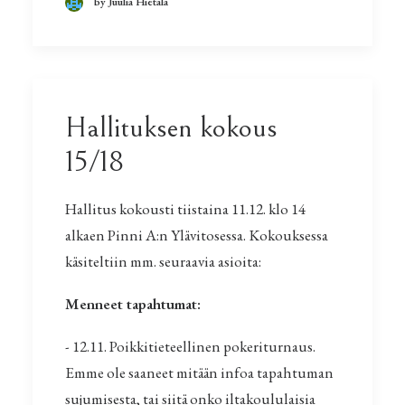
by Juulia Hietala
Hallituksen kokous
15/18
Hallitus kokousti tiistaina 11.12. klo 14
alkaen Pinni A:n Ylävitosessa. Kokouksessa
käsiteltiin mm. seuraavia asioita:
Menneet tapahtumat:
- 12.11. Poikkitieteellinen pokeriturnaus.
Emme ole saaneet mitään infoa tapahtuman
sujumisesta, tai siitä onko iltakoululaisia