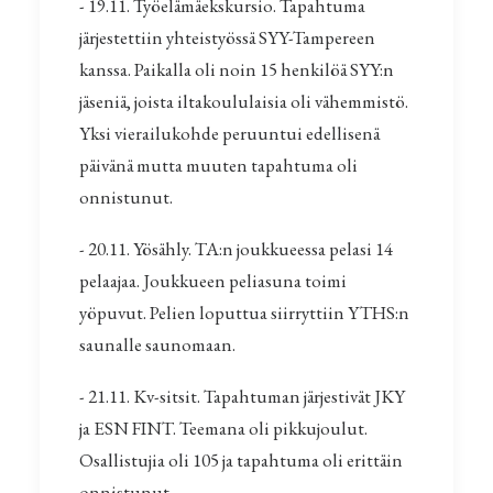
- 19.11. Työelämäekskursio. Tapahtuma
järjestettiin yhteistyössä SYY-Tampereen
kanssa. Paikalla oli noin 15 henkilöä SYY:n
jäseniä, joista iltakoululaisia oli vähemmistö.
Yksi vierailukohde peruuntui edellisenä
päivänä mutta muuten tapahtuma oli
onnistunut.
- 20.11. Yösähly. TA:n joukkueessa pelasi 14
pelaajaa. Joukkueen peliasuna toimi
yöpuvut. Pelien loputtua siirryttiin YTHS:n
saunalle saunomaan.
- 21.11. Kv-sitsit. Tapahtuman järjestivät JKY
ja ESN FINT. Teemana oli pikkujoulut.
Osallistujia oli 105 ja tapahtuma oli erittäin
onnistunut.