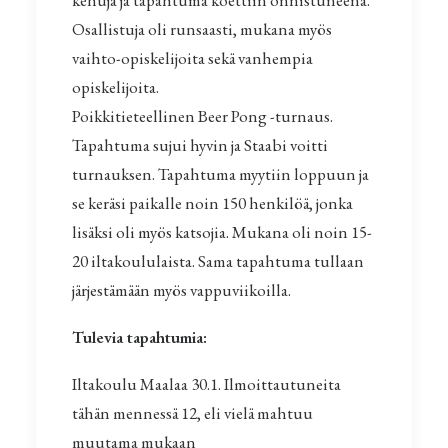
kehuja ja tapahtuma koettiin onnistuneena.
Osallistuja oli runsaasti, mukana myös
vaihto-opiskelijoita sekä vanhempia
opiskelijoita.
Poikkitieteellinen Beer Pong -turnaus.
Tapahtuma sujui hyvin ja Staabi voitti
turnauksen. Tapahtuma myytiin loppuun ja
se keräsi paikalle noin 150 henkilöä, jonka
lisäksi oli myös katsojia. Mukana oli noin 15-
20 iltakoululaista. Sama tapahtuma tullaan
järjestämään myös vappuviikoilla.
Tulevia tapahtumia:
Iltakoulu Maalaa 30.1. Ilmoittautuneita
tähän mennessä 12, eli vielä mahtuu
muutama mukaan