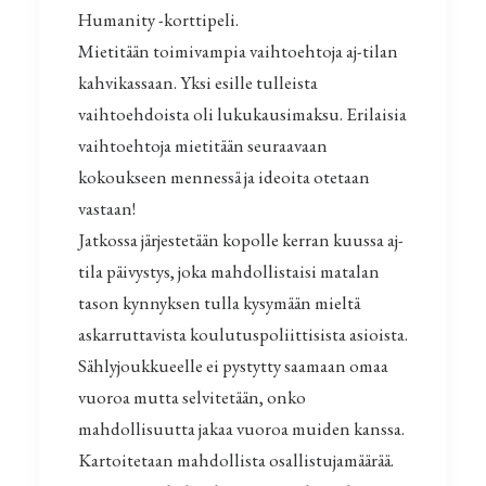
Humanity -korttipeli.
Mietitään toimivampia vaihtoehtoja aj-tilan
kahvikassaan. Yksi esille tulleista
vaihtoehdoista oli lukukausimaksu. Erilaisia
vaihtoehtoja mietitään seuraavaan
kokoukseen mennessä ja ideoita otetaan
vastaan!
Jatkossa järjestetään kopolle kerran kuussa aj-
tila päivystys, joka mahdollistaisi matalan
tason kynnyksen tulla kysymään mieltä
askarruttavista koulutuspoliittisista asioista.
Sählyjoukkueelle ei pystytty saamaan omaa
vuoroa mutta selvitetään, onko
mahdollisuutta jakaa vuoroa muiden kanssa.
Kartoitetaan mahdollista osallistujamäärää.