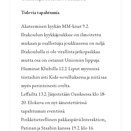
Tulevia tapahtumia
Akateemisen kyykän MM-kisat 9.2.
Iltakoulun kyykkäjoukkue on ilmoitettu
mukaan ja osallistujia joukkueessa on neljä.
Iltakoululla ei ole virallista jatkopaikkaa
mutta osa on ostanut Unioniin lippuja.
Huminat Klubilla 12.2. Liput myynnisä
tiistaihin asti Kide-sovelluksessa ja niitä saa
myös perinteisesti ovelta.
Leffailta 13.2. Järjestetään Oasiksessa klo 18-
20. Elokuva on nyt äänestettävissä
tapahtuman eventissä.
Poikkitieteellinen pakkaspäivä Interaktion,
Patinan ja Staabin kanssa 19.2. klo 16.