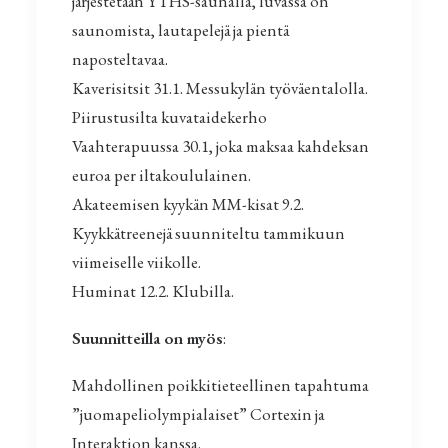
järjestetään YTHS-saunalla, luvassa on
saunomista, lautapelejä ja pientä
naposteltavaa.
Kaverisitsit 31.1. Messukylän työväentalolla.
Piirustusilta kuvataidekerho
Vaahterapuussa 30.1, joka maksaa kahdeksan
euroa per iltakoululainen.
Akateemisen kyykän MM-kisat 9.2.
Kyykkätreenejä suunniteltu tammikuun
viimeiselle viikolle.
Huminat 12.2. Klubilla.
Suunnitteilla on myös
:
Mahdollinen poikkitieteellinen tapahtuma
”juomapeliolympialaiset” Cortexin ja
Interaktion kanssa.