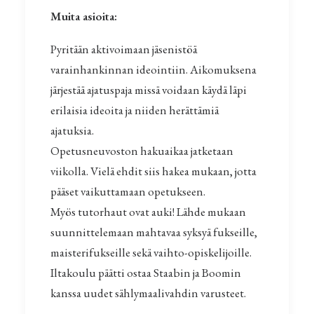
Muita asioita:
Pyritään aktivoimaan jäsenistöä
varainhankinnan ideointiin. Aikomuksena
järjestää ajatuspaja missä voidaan käydä läpi
erilaisia ideoita ja niiden herättämiä
ajatuksia.
Opetusneuvoston hakuaikaa jatketaan
viikolla. Vielä ehdit siis hakea mukaan, jotta
pääset vaikuttamaan opetukseen.
Myös tutorhaut ovat auki! Lähde mukaan
suunnittelemaan mahtavaa syksyä fukseille,
maisterifukseille sekä vaihto-opiskelijoille.
Iltakoulu päätti ostaa Staabin ja Boomin
kanssa uudet sählymaalivahdin varusteet.