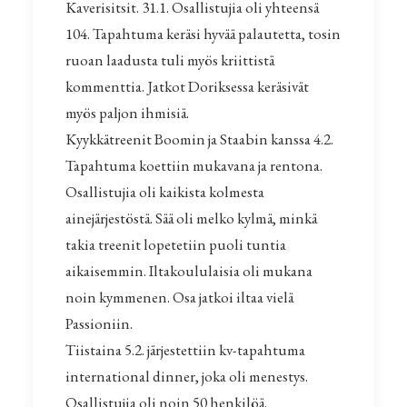
Kaverisitsit. 31.1. Osallistujia oli yhteensä
104. Tapahtuma keräsi hyvää palautetta, tosin
ruoan laadusta tuli myös kriittistä
kommenttia. Jatkot Doriksessa keräsivät
myös paljon ihmisiä.
Kyykkätreenit Boomin ja Staabin kanssa 4.2.
Tapahtuma koettiin mukavana ja rentona.
Osallistujia oli kaikista kolmesta
ainejärjestöstä. Sää oli melko kylmä, minkä
takia treenit lopetetiin puoli tuntia
aikaisemmin. Iltakoululaisia oli mukana
noin kymmenen. Osa jatkoi iltaa vielä
Passioniin.
Tiistaina 5.2. järjestettiin kv-tapahtuma
international dinner, joka oli menestys.
Osallistujia oli noin 50 henkilöä.