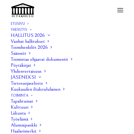
ETUSIVU
YHDISTYS
HALLITUS 2026
Vanhat hallitukset
Toimihenkilöt 2026
Säännöt
Hallituksen kokous
Toimintaa ohjaavat dokumentit
Pöytäkirjat
4/2019
Yhdenvertaisuus
JÄSENEKSI
Tietosuojaseloste
Hallitus kokousti keskiviikkona 20.2. klo 16
Kuukauden iltakoululainen
alkaen Pinni A:n Ylävitosessa. Kokouksessa
TOIMINTA
Tapahtumat
käsiteltiin mm. seuraavia asioita:
Kulttuuri
Liikunta
Menneet tapahtumat:
Työelämä
Alumnipankki
Akateemisen kyykän MM-kisat 9.2.
Haalarimerkit