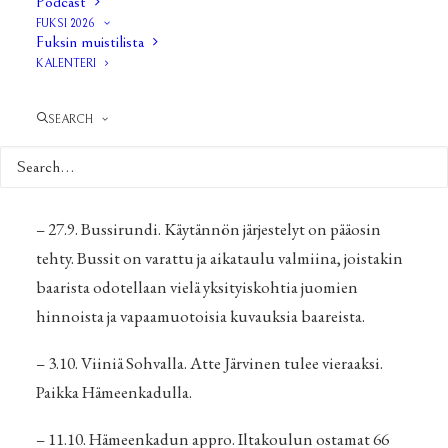
Podcast
yhdenvertaisuus. Opiskelijoista alustajina oli
FUKSI 2026
Fuksin muistilista
puhumassa Brigita Krasniqi ja Samuel Jokela ja
KALENTERI
paneelissa opiskelijoita edustivat fuksit Pauli Haahti ja
Karoliina Vaakanainen. Seminaari sujui hyvin ja
SEARCH
keskustelua riitti.
Tulevat tapahtumat:
– 27.9. Bussirundi. Käytännön järjestelyt on pääosin
tehty. Bussit on varattu ja aikataulu valmiina, joistakin
baarista odotellaan vielä yksityiskohtia juomien
hinnoista ja vapaamuotoisia kuvauksia baareista.
– 3.10. Viiniä Sohvalla. Atte Järvinen tulee vieraaksi.
Paikka Hämeenkadulla.
– 11.10. Hämeenkadun appro. Iltakoulun ostamat 66