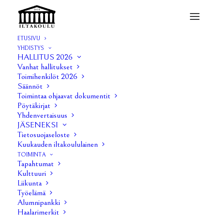
ETUSIVU
YHDISTYS
HALLITUS 2026
Vanhat hallitukset
Hallituksen kokous 11/18
Toimihenkilöt 2026
Säännöt
Toimintaa ohjaavat dokumentit
29 SYYSKUUN, 2018
|
IN
KOKOUSTIIVISTELMÄT
|
BY
JUHO
Pöytäkirjat
Yhdenvertaisuus
Hallitus kokousti tiistaina 25.9. klo 16 alkaen Pinni A:n
JÄSENEKSI
Ylävitosessa. Kokouksessa käsiteltiin mm. seuraavia
Tietosuojaseloste
Kuukauden iltakoululainen
asioita:
TOIMINTA
Tapahtumat
Menneet tapahtumat:
Kulttuuri
Liikunta
– 10.9. Pispala-kierros. Osallistujia oli 20. Kierros vei
Työelämä
Alumnipankki
osallistujat Pispalan kaupunginosaan ja päättyi
Haalarimerkit