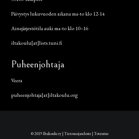
Päivystys lukuvuoden aikana ma-to klo 12-14
Ainejärjestötila auki ma-to klo 10–16
iltakoulu[at]lists.tuni.fi
Puheenjohtaja
Veera
puheenjohtaja[at]iltakoulu.org
© 2019 Iltakoulu ry |
Tietosuojaseloste
|
Toteutus