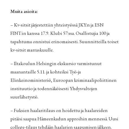
Muita asioita:
– Kv-sitsit järjestettiin yhteistyössä JKY:n ja ESN
FINT:in kanssa 17.9. Klubi 57:ssa. Osallistujia 100 ja
tapahtuma onnistui erinomaisesti. Suunnitteilla toiset
kv-sitsit marraskuulle.
– Iltakoulun Helsingin ekskursio varmistunut
maanantaille 5.11. ja kohteiksi Työ-ja
Elinkeinoministeriö, Euroopan kriminaalipoliittinen
instituutio ja todennäköisesti Yhdysvaltojen
suurlähetystö.
– Fuksien haalaritilaus on hoidettu ja haalareiden
pitäisi saapua Hämeenkadun approihin mennessä. Uusi
college-tilaus tehdään haalarien saapumisen jälkeen.