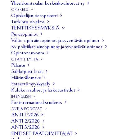
paikalliseen munkkikahvilaan. Tapahtuma oli
Yhteiskunta-alan korkeakoulutetut ry
OPISKELU
onnistunut pientä vesisadetta lukuunottamatta.
Opiskelijan tietopaketti
Tutkinto-ohjelma
– 11.9. Challenge accepted ja Kekkosbileet. Challenge
TENTTIKYSYMYKSIÄ
Perusopinnot
acceptedissa joukkueiden tuli suorittaa haasteita
Valtio-opin aineopinnot ja syventävät opinnot
ympäri Tampereen keskustaa. Tapahtumaan osallistui
Kv politiikan aineopinnot ja syventävät opinnot
yhteensä 35 ihmistä. Tapahtuman jatkoina toimi
Opintoneuvonta
OTA YHTEYTTÄ
Kekkosbileet Aino Kattilakosken luona. Ohjelmassa
Palaute
oli Iltakoulu-aiheinen tietovisa sekä legendaarisen
Sähköpostilistat
Häirintälomake
Kekkosen maistajaiset. Jatkoihin otti osaa noin 60
Esteettömyyskysely
ihmistä.
Kulukorvaukset ja laskutustiedot
IN ENGLISH
For international students
– 13.9. Fuksisitsit. Tapahtuma järjestettiin Hatanpään
ANTI & PODCAST
soutupaviljongilla klo 18.30 alkaen. Osallistujia oli 102.
ANTI 1/2026
ANTI 2/2026
Tapahtuma oli onnistunut.
ANTI 3/2026
ENTISET PÄÄTOIMITTAJAT
– 20.9. Aloitusseminaari. Aiheena oli tasa-arvo ja