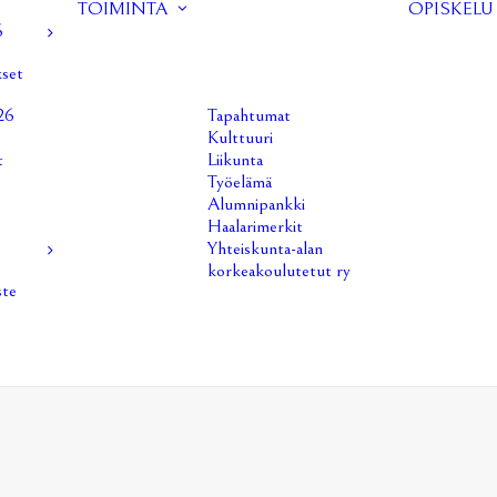
TOIMINTA
OPISKELU
6
kset
26
Tapahtumat
Kulttuuri
t
Liikunta
Työelämä
Alumnipankki
Haalarimerkit
Yhteiskunta-alan
korkeakoulutetut ry
ste