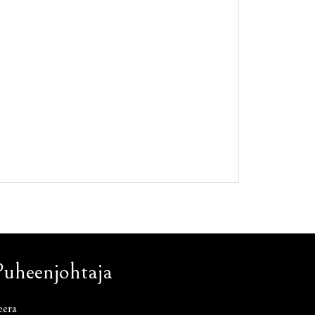
Puheenjohtaja
eera