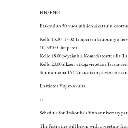
FIN/ENG
Iltakoulun 50. vuosijuhlien aikataulu koottu
Kello 15.30–17.00 Tampereen kaupungin terve
10, 33100 Tampere)
Kello 18.00 pöytäjuhla Komediateatterilla (L
Kello 23.00 alkaen jatkoja vietetään Tavara-a
Sunnuntaina 16.11. nautitaan päivän mittaan y
Lisätietoa
Vujut-sivulta
.
//
Schedule for Iltakoulu’s 50th anniversary par
The festivities will begin with a greeting fro