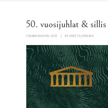
50. vuosijuhlat & sillis
3 MARRASKUUN, 2025
|
BY
HERTTA EHRLING