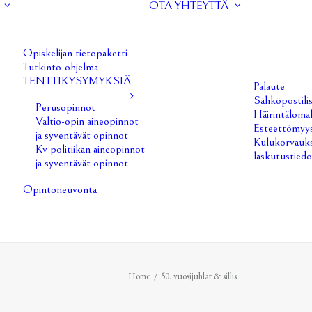
OTA YHTEYTTÄ
Opiskelijan tietopaketti
Tutkinto-ohjelma
TENTTIKYSYMYKSIÄ
Palaute
Sähköpostilis
Perusopinnot
Häirintäloma
Valtio-opin aineopinnot
Esteettömyys
ja syventävät opinnot
Kulukorvauks
Kv politiikan aineopinnot
laskutustiedo
ja syventävät opinnot
Opintoneuvonta
Home
50. vuosijuhlat & sillis