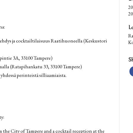
20
20
na:
Lo
Ra
hdys ja cocktailtilaisuus Raatihuoneella (Keskustori
Ko
apintie 3A, 33100 Tampere)
Sh
semalla (Ratapihankatu 33, 33100 Tampere)
hdessä perinteistä silliaamiaista.
ty:
m the City of Tampere and a cocktail reception at the