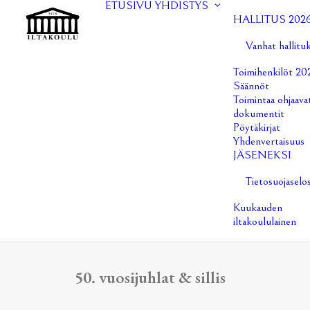
ETUSIVU
YHDISTYS
HALLITUS 202
Vanhat hallitu
Toimihenkilöt 20
Säännöt
Toimintaa ohjaava
dokumentit
Pöytäkirjat
Yhdenvertaisuus
JÄSENEKSI
Tietosuojaselo
Kuukauden
iltakoululainen
50. vuosijuhlat & sillis