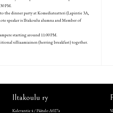
:30 PM.
 to the dinner party at Komediateatteri (Lapintie 3A,
note speaker is Iltakoulu alumna and Member of
Tampere starting around 11:00 PM.
tional silliaamiainen (herring breakfast) together.
Iltakoulu ry
Kalevantie 4 / Päätalo A027a
V