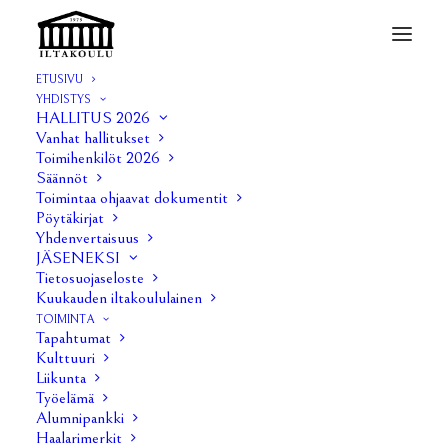
ETUSIVU
YHDISTYS
ANTI 5/2021
HALLITUS 2026
Vanhat hallitukset
Home
ANTI 5/2021
Toimihenkilöt 2026
Säännöt
Toimintaa ohjaavat dokumentit
Pöytäkirjat
Yhdenvertaisuus
JÄSENEKSI
Tietosuojaseloste
Kuukauden iltakoululainen
TOIMINTA
Tapahtumat
Kulttuuri
Liikunta
Työelämä
Alumnipankki
Haalarimerkit