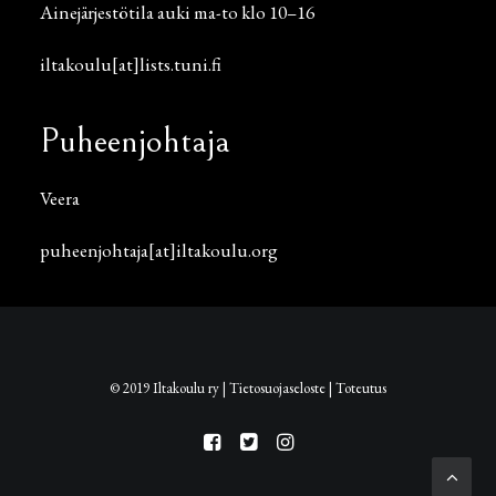
Ainejärjestötila auki ma-to klo 10–16
iltakoulu[at]lists.tuni.fi
Puheenjohtaja
Veera
puheenjohtaja[at]iltakoulu.org
© 2019 Iltakoulu ry |
Tietosuojaseloste
|
Toteutus