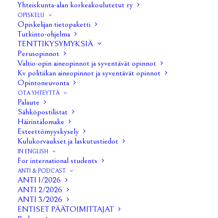
Yhteiskunta-alan korkeakoulutetut ry
OPISKELU
Opiskelijan tietopaketti
Tutkinto-ohjelma
TENTTIKYSYMYKSIÄ
Perusopinnot
Valtio-opin aineopinnot ja syventävät opinnot
Kv politiikan aineopinnot ja syventävät opinnot
Opintoneuvonta
OTA YHTEYTTÄ
Palaute
Sähköpostilistat
Häirintälomake
Esteettömyyskysely
Kulukorvaukset ja laskutustiedot
IN ENGLISH
For international students
1/15
ANTI & PODCAST
ANTI 1/2026
ANTI 2/2026
ANTI 3/2026
ENTISET PÄÄTOIMITTAJAT