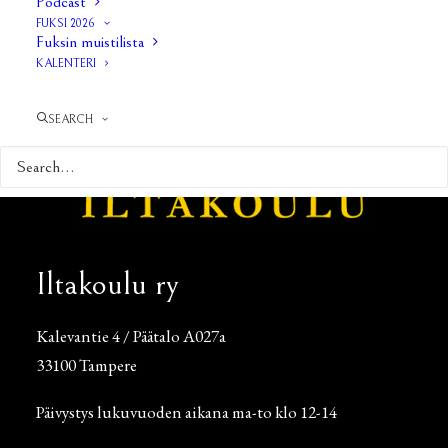
Podcast
FUKSI 2026
Fuksin muistilista
KALENTERI
SEARCH
Iltakoulu ry
Kalevantie 4 / Päätalo A027a
33100 Tampere
Päivystys lukuvuoden aikana ma-to klo 12-14